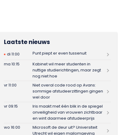
Laatste nieuws
Punt piept er even tussenuit
di 11:00
ma 10:15
Kabinet wil meer studenten in
nuttige studierichtingen, maar zegt
nog niet hoe
vr 11:00
Niet overal code rood op Avans:
sommige afstudeerzittingen gingen
wel door
vr 09:15
Iris maakt met één blik in de spiegel
onveiligheid van vrouwen zichtbaar
en wint daarmee afstudeerprijs
wo 16:00
Microsoft de deur uit? Universiteit
Utrecht wil eigen mailomgeving