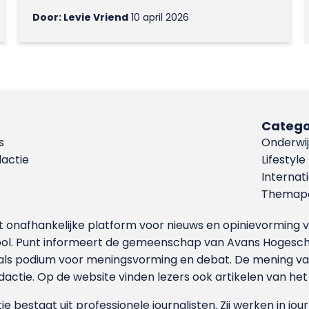
Door: Levie Vriend
10 april 2026
Catego
s
Onderwij
dactie
Lifestyle
Internat
Themapa
et onafhankelijke platform voor nieuws en opinievormin
ool. Punt informeert de gemeenschap van Avans Hogesch
als podium voor meningsvorming en debat. De mening van 
dactie. Op de website vinden lezers ook artikelen van he
e bestaat uit professionele journalisten. Zij werken in jour