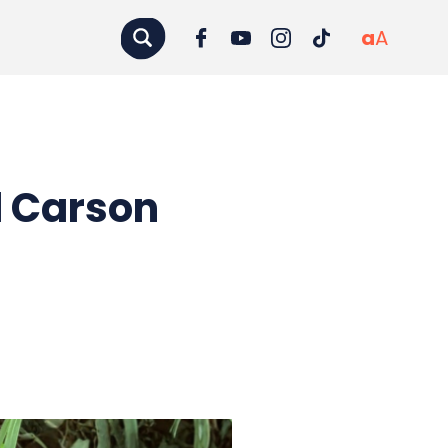
a
A
l Carson