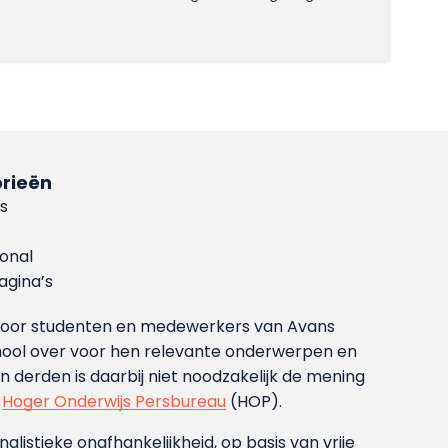
rieën
s
ional
gina’s
g voor studenten en medewerkers van Avans
ool over voor hen relevante onderwerpen en
derden is daarbij niet noodzakelijk de mening
t
Hoger Onderwijs Persbureau
(HOP).
nalistieke onafhankelijkheid, op basis van vrije