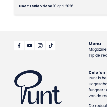
Door: Levie Vriend
10 april 2026
Menu
Magazine
Tip de re
Colofon
Punt is h
Hoge­sch
fungeert 
van de re
De redacti