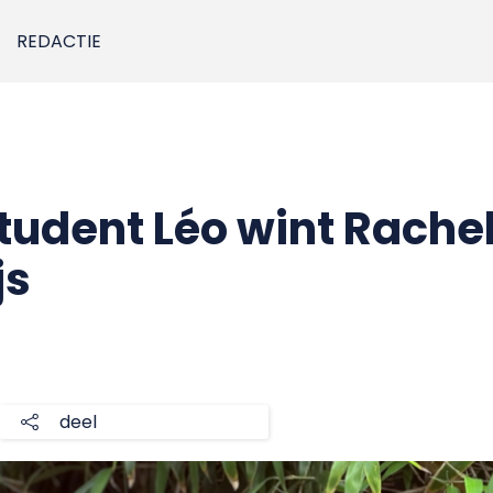
REDACTIE
udent Léo wint Rache
js
deel