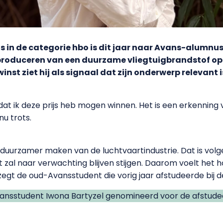
s in de categorie hbo is dit jaar naar Avans-alumnu
produceren van een duurzame vliegtuigbrandstof op
winst ziet hij als signaal dat zijn onderwerp relevant
at ik deze prijs heb mogen winnen. Het is een erkenning v
nu trots.
t duurzamer maken van de luchtvaartindustrie. Dat is vol
 zal naar verwachting blijven stijgen. Daarom voelt het h
egt de oud-Avansstudent die vorig jaar afstudeerde bij de
nsstudent Iwona Bartyzel genomineerd voor de afstudeer