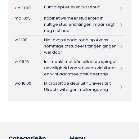
Punt piept er even tussenuit
di 11:00
ma 10:15
Kabinet wil meer studenten in
nuttige studierichtingen, maar zegt
nog niet hoe
vr 11:00
Niet overal code rood op Avans:
sommige afstudeerzittingen gingen
wel door
vr 09:15
Iris maakt met één blik in de spiegel
onveiligheid van vrouwen zichtbaar
en wint daarmee afstudeerprijs
wo 16:00
Microsoft de deur uit? Universiteit
Utrecht wil eigen mailomgeving
Categorieën
Menu