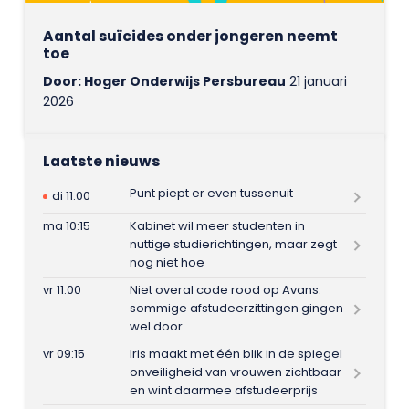
Aantal suïcides onder jongeren neemt
toe
Door: Hoger Onderwijs Persbureau
21 januari
2026
Laatste nieuws
Punt piept er even tussenuit
di 11:00
ma 10:15
Kabinet wil meer studenten in
nuttige studierichtingen, maar zegt
nog niet hoe
vr 11:00
Niet overal code rood op Avans:
sommige afstudeerzittingen gingen
wel door
vr 09:15
Iris maakt met één blik in de spiegel
onveiligheid van vrouwen zichtbaar
en wint daarmee afstudeerprijs