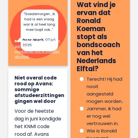
Wat vind je
ervan dat
"Goedemorgen , ik
Ronald
had is een vraag
war ik al heel lang
Koeman
mee loopt ook..."
stopt als
Door: Mark,
07 juli
Reactie op:
Danique doet
bondscoach
2026
aan hekserij: ‘Ik wil
van het
voorkomen dat ik mensen
afschrik’
Nederlands
Elftal?
Niet overal code
Terecht! Hij had
rood op Avans:
nooit
sommige
aangesteld
afstudeerzittingen
gingen wel door
mogen worden..
Jammer, ik had
Voor de heetste
er nog wel
dag in juni kondigde
vertrouwen in.
het KNMI code
Wie is Ronald
rood af. Avans