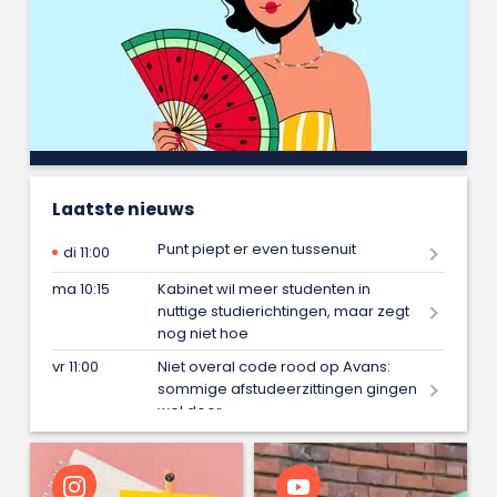
Laatste nieuws
Punt piept er even tussenuit
di 11:00
ma 10:15
Kabinet wil meer studenten in
nuttige studierichtingen, maar zegt
nog niet hoe
vr 11:00
Niet overal code rood op Avans:
sommige afstudeerzittingen gingen
wel door
vr 09:15
Iris maakt met één blik in de spiegel
onveiligheid van vrouwen zichtbaar
en wint daarmee afstudeerprijs