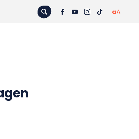
a
A
ragen