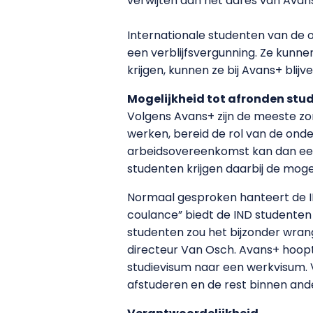
verwijten aan het adres van Avans+ 
Internationale studenten van de
een verblijfsvergunning. Ze kunne
krijgen, kunnen ze bij Avans+ blijv
Mogelijkheid tot afronden stud
Volgens Avans+ zijn de meeste zo
werken, bereid de rol van de onder
arbeidsovereenkomst kan dan een
studenten krijgen daarbij de mogel
Normaal gesproken hanteert de IN
coulance” biedt de IND studenten 
studenten zou het bijzonder wrang
directeur Van Osch. Avans+ hoopt
studievisum naar een werkvisum. V
afstuderen en de rest binnen ande