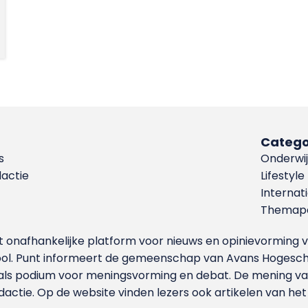
Catego
s
Onderwij
dactie
Lifestyle
Internat
Themapa
et onafhankelijke platform voor nieuws en opinievormin
ool. Punt informeert de gemeenschap van Avans Hogesch
als podium voor meningsvorming en debat. De mening van 
dactie. Op de website vinden lezers ook artikelen van he