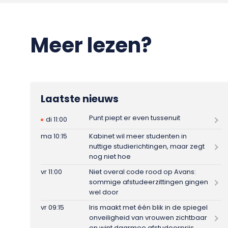
Meer lezen?
Laatste nieuws
Punt piept er even tussenuit
di 11:00
ma 10:15
Kabinet wil meer studenten in
nuttige studierichtingen, maar zegt
nog niet hoe
vr 11:00
Niet overal code rood op Avans:
sommige afstudeerzittingen gingen
wel door
vr 09:15
Iris maakt met één blik in de spiegel
onveiligheid van vrouwen zichtbaar
en wint daarmee afstudeerprijs