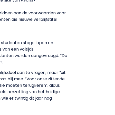
e site van Avans+.
voldoen aan de voorwaarden voor
ten die nieuwe verblijfstitel
e studenten stage lopen en
 van een voltijds
tudenten worden aangevraagd. “De
+.
jfsdoel aan te vragen, maar “uit
s+ blij mee. “Voor onze zittende
esië moeten terugkeren”, aldus
ele omzetting van het huidige
ie er twintig dit jaar nog