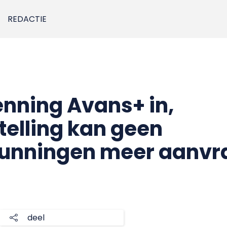
REDACTIE
enning Avans+ in,
telling kan geen
rgunningen meer aanv
deel