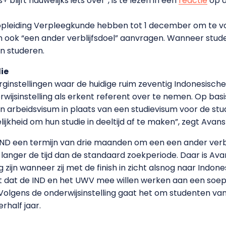
blijft nauwelijks iets over”, is te lezen in een
reactie
op d
 opleiding Verpleegkunde hebben tot 1 december om te 
n ook “een ander verblijfsdoel” aanvragen. Wanneer studen
en studeren.
ie
rginstellingen waar de huidige ruim zeventig Indonesisch
wijsinstelling als erkent referent over te nemen. Op basis
 arbeidsvisum in plaats van een studievisum voor de s
ijkheid om hun studie in deeltijd af te maken”, zegt Avans
D een termijn van drie maanden om een een ander verbli
langer de tijd dan de standaard zoekperiode. Daar is Avan
 zijn wanneer zij met de finish in zicht alsnog naar Indon
 dat de IND en het UWV mee willen werken aan een soep
olgens de onderwijsinstelling gaat het om studenten van w
rhalf jaar.