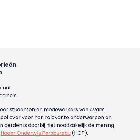
rieën
s
ional
gina’s
g voor studenten en medewerkers van Avans
ool over voor hen relevante onderwerpen en
derden is daarbij niet noodzakelijk de mening
t
Hoger Onderwijs Persbureau
(HOP).