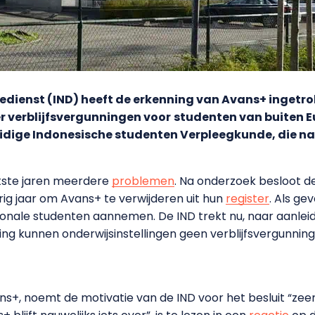
edienst (IND) heeft de erkenning van Avans+ ingetr
r verblijfsvergunningen voor
studenten van buiten 
 huidige Indonesische studenten Verpleegkunde, die 
tste jaren meerdere
problemen
. Na onderzoek besloot d
g jaar om Avans+ te verwijderen uit hun
register
. Als g
onale studenten aannemen. De IND trekt nu, naar aanleidi
ning kunnen onderwijsinstellingen geen verblijfsvergunni
ns+, noemt de motivatie van de IND voor het besluit “zee