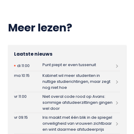
Meer lezen?
Laatste nieuws
Punt piept er even tussenuit
di 11:00
ma 10:15
Kabinet wil meer studenten in
nuttige studierichtingen, maar zegt
nog niet hoe
vr 11:00
Niet overal code rood op Avans:
sommige afstudeerzittingen gingen
wel door
vr 09:15
Iris maakt met één blik in de spiegel
onveiligheid van vrouwen zichtbaar
en wint daarmee afstudeerprijs