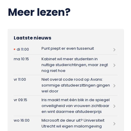
Meer lezen?
Laatste nieuws
Punt piept er even tussenuit
di 11:00
ma 10:15
Kabinet wil meer studenten in
nuttige studierichtingen, maar zegt
nog niet hoe
vr 11:00
Niet overal code rood op Avans:
sommige afstudeerzittingen gingen
wel door
vr 09:15
Iris maakt met één blik in de spiegel
onveiligheid van vrouwen zichtbaar
en wint daarmee afstudeerprijs
wo 16:00
Microsoft de deur uit? Universiteit
Utrecht wil eigen mailomgeving