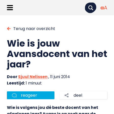
a
A
Terug naar overzicht
Wie is jouw
Avansdocent van het
jaar?
Door
Sjuul Nelissen
, 11 juni 2014
Leestijd:
1 minuut
reageer
deel
Wie is volgens jou dé beste docent van het
afgelopen jaar? Avans is op zoek naar de