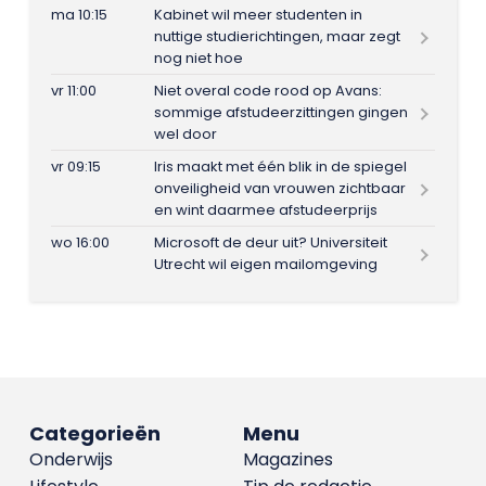
ma 10:15
Kabinet wil meer studenten in
nuttige studierichtingen, maar zegt
nog niet hoe
vr 11:00
Niet overal code rood op Avans:
sommige afstudeerzittingen gingen
wel door
vr 09:15
Iris maakt met één blik in de spiegel
onveiligheid van vrouwen zichtbaar
en wint daarmee afstudeerprijs
wo 16:00
Microsoft de deur uit? Universiteit
Utrecht wil eigen mailomgeving
Categorieën
Menu
Onderwijs
Magazines