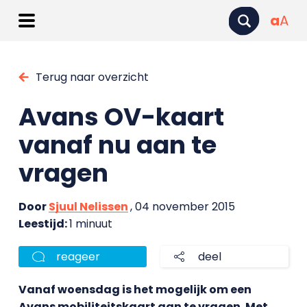
a
A
Terug naar overzicht
Avans OV-kaart
vanaf nu aan te
vragen
Door
Sjuul Nelissen
, 04 november 2015
Leestijd:
1 minuut
reageer
deel
Vanaf woensdag is het mogelijk om een
Avans mobiliteitskaart aan te vragen. Met