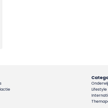
Catego
s
Onderwij
dactie
Lifestyle
Internat
Themapa