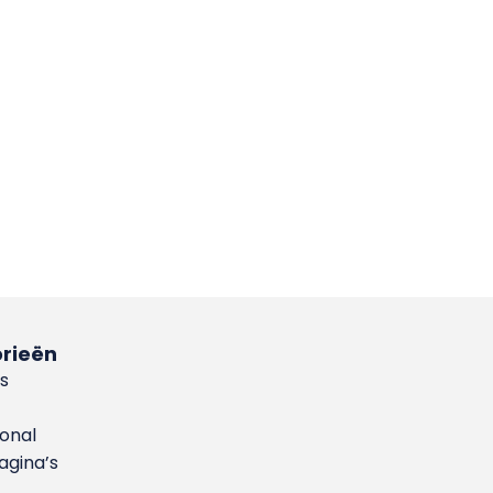
rieën
s
ional
gina’s