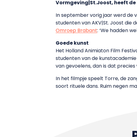
Vormgeving|St.Joost, heeft de
In september vorig jaar werd de v
studenten van AKV|St. Joost die 
Omroep Brabant
: ‘We hadden we
Goede kunst
Het Holland Animiaton Film Festival
studenten van de kunstacademie g
van gevoelens, dan is dat precies 
In het filmpje speelt Torre, de z
soort rituele dans. Ruim negen ma