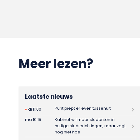
Meer lezen?
Laatste nieuws
Punt piept er even tussenuit
di 11:00
ma 10:15
Kabinet wil meer studenten in
nuttige studierichtingen, maar zegt
nog niet hoe