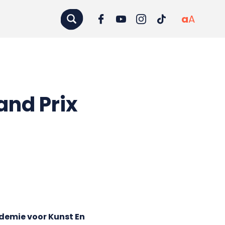
a
A
and Prix
demie voor Kunst En