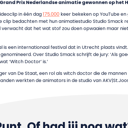
 Grand Prix Nederlandse animatie gewonnen op het Ho
ideoclip in één dag
175.000
keer bekeken op YouTube en g
de clip bedachten met hun animatiestudio Studio Smack 
l verwacht dat het wat stof zou doen opwaaien maar niet 
 is een internationaal festival dat in Utrecht plaats vindt
enomineerd. Over Studio Smack schrijft de jury: ‘Als g
wat ‘Witch Doctor’ is.’
anger van De Staat, een rol als witch doctor die de mannen
anden werkten de animators in de studio van AKV|St.Joost
Punt. Of had jij nog wat