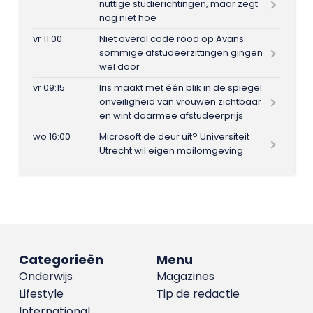
nuttige studierichtingen, maar zegt
nog niet hoe
vr 11:00
Niet overal code rood op Avans:
sommige afstudeerzittingen gingen
wel door
vr 09:15
Iris maakt met één blik in de spiegel
onveiligheid van vrouwen zichtbaar
en wint daarmee afstudeerprijs
wo 16:00
Microsoft de deur uit? Universiteit
Utrecht wil eigen mailomgeving
Categorieën
Menu
Onderwijs
Magazines
Lifestyle
Tip de redactie
International