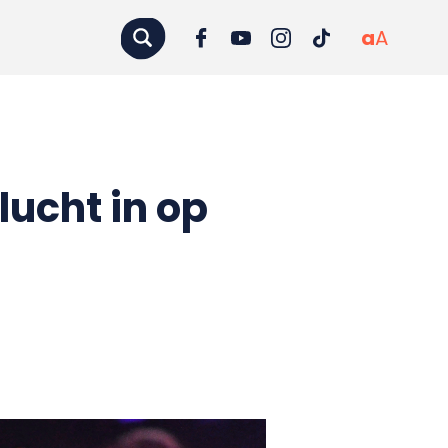
a
A
lucht in op