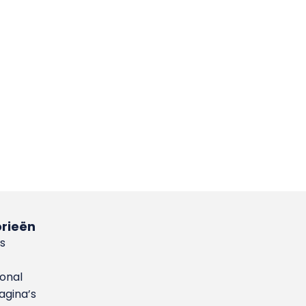
rieën
s
ional
gina’s