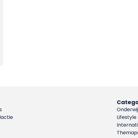
Catego
s
Onderwij
dactie
Lifestyle
Internat
Themapa