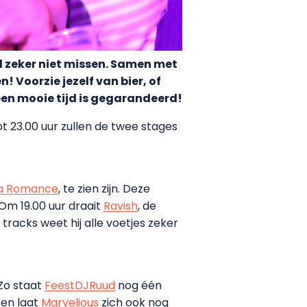
al zeker niet missen. Samen met
 Voorzie jezelf van bier, of
een mooie tijd is gegarandeerd!
t 23.00 uur zullen de twee stages
a Romance
, te zien zijn. Deze
Om 19.00 uur draait
Ravish
, de
tracks weet hij alle voetjes zeker
 Zo staat
FeestDJRuud
nog één
 en laat
Marvelious
zich ook nog