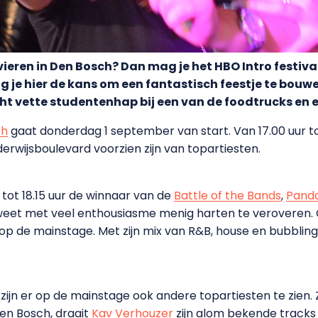
n vieren in Den Bosch? Dan mag je het HBO Intro festiv
e hier de kans om een fantastisch feestje te bouwen!
cht vette studentenhap bij een van de foodtrucks en 
ch
gaat donderdag 1 september van start. Van 17.00 uur to
erwijsboulevard voorzien zijn van topartiesten.
 tot 18.15 uur de winnaar van de
Battle of the Bands
,
Pand
 weet met veel enthousiasme menig harten te veroveren. 
op de mainstage. Met zijn mix van R&B, house en bubbling 
zijn er op de mainstage ook andere topartiesten te zien.
Den Bosch, draait
Kav Verhouzer
zijn alom bekende tracks