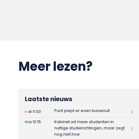
Meer lezen?
Laatste nieuws
Punt piept er even tussenuit
di 11:00
ma 10:15
Kabinet wil meer studenten in
nuttige studierichtingen, maar zegt
nog niet hoe