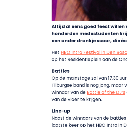
Altijd al eens goed feest wille
honderden medestudenten krijg j
een ander drankje scoor, die é
Het
HBO Intro Festival in Den Bos
op het Residentieplein aan de Ond
Battles
Op de mainstage zal van 17.30 uur
Tilburgse band is nog jong, maar
winnaar van de
Battle of the DJ’s
van de vloer te krijgen.
Line-up
Naast de winnaars van de battles 
laatste keer op het HBO Intro in 