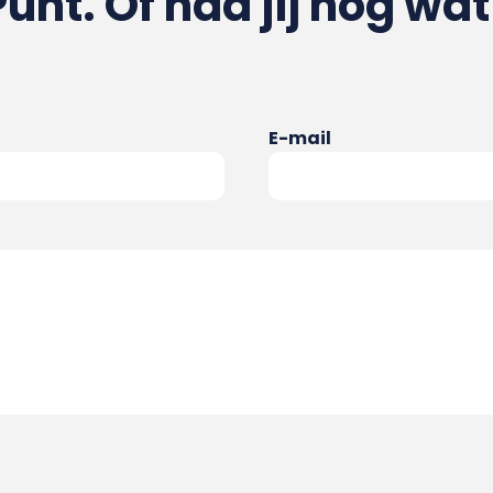
Punt. Of had jij nog wat
E-mail