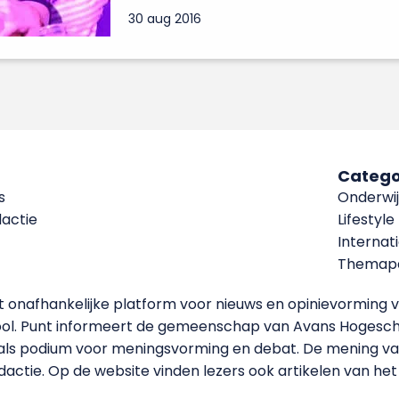
30 aug 2016
Catego
s
Onderwij
dactie
Lifestyle
Internat
Themapa
et onafhankelijke platform voor nieuws en opinievormin
ool. Punt informeert de gemeenschap van Avans Hogesch
als podium voor meningsvorming en debat. De mening van 
dactie. Op de website vinden lezers ook artikelen van he