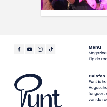
Menu
Magazine
Tip de re
Colofon
Punt is h
Hoge­sch
fungeert 
van de re