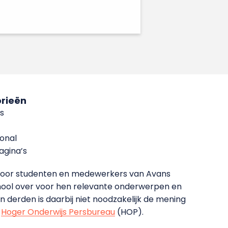
rieën
s
ional
gina’s
g voor studenten en medewerkers van Avans
ool over voor hen relevante onderwerpen en
derden is daarbij niet noodzakelijk de mening
t
Hoger Onderwijs Persbureau
(HOP).