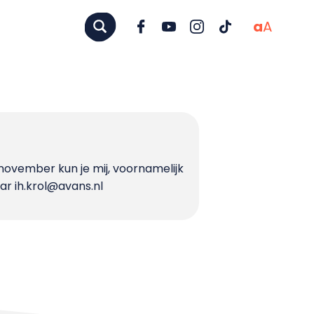
a
A
d november kun je mij, voornamelijk
aar ih.krol@avans.nl