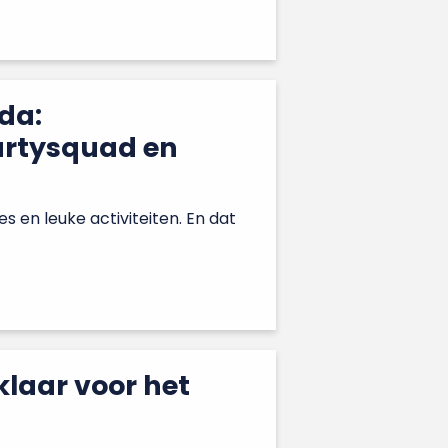
eda:
artysquad en
s en leuke activiteiten. En dat
klaar voor het