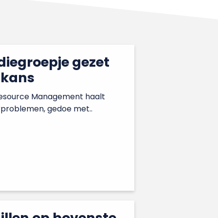
diegroepje gezet
 kans
Resource Management haalt
rproblemen, gedoe met..
hillen op bovenste