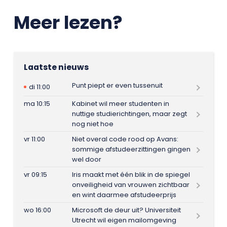
Meer lezen?
Laatste nieuws
Punt piept er even tussenuit
di 11:00
ma 10:15
Kabinet wil meer studenten in
nuttige studierichtingen, maar zegt
nog niet hoe
vr 11:00
Niet overal code rood op Avans:
sommige afstudeerzittingen gingen
wel door
vr 09:15
Iris maakt met één blik in de spiegel
onveiligheid van vrouwen zichtbaar
en wint daarmee afstudeerprijs
wo 16:00
Microsoft de deur uit? Universiteit
Utrecht wil eigen mailomgeving