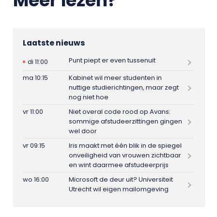
Meer lezen?
Laatste nieuws
Punt piept er even tussenuit
di 11:00
ma 10:15
Kabinet wil meer studenten in
nuttige studierichtingen, maar zegt
nog niet hoe
vr 11:00
Niet overal code rood op Avans:
sommige afstudeerzittingen gingen
wel door
vr 09:15
Iris maakt met één blik in de spiegel
onveiligheid van vrouwen zichtbaar
en wint daarmee afstudeerprijs
wo 16:00
Microsoft de deur uit? Universiteit
Utrecht wil eigen mailomgeving