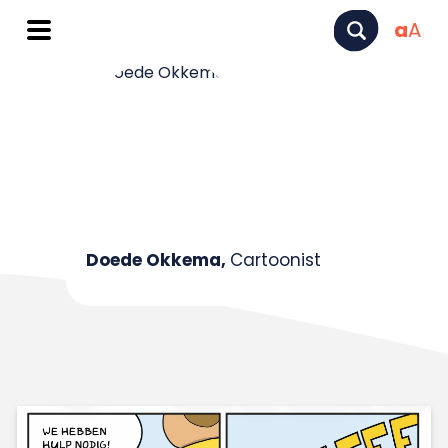
a
A
Doede Okkema,
Cartoonist