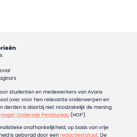
rieën
s
ional
gina’s
g voor studenten en medewerkers van Avans
ool over voor hen relevante onderwerpen en
derden is daarbij niet noodzakelijk de mening
t
Hoger Onderwijs Persbureau
(HOP).
nalistieke onafhankelijkheid, op basis van vrije
heid is geborgd door een
redactiestatuut
. De