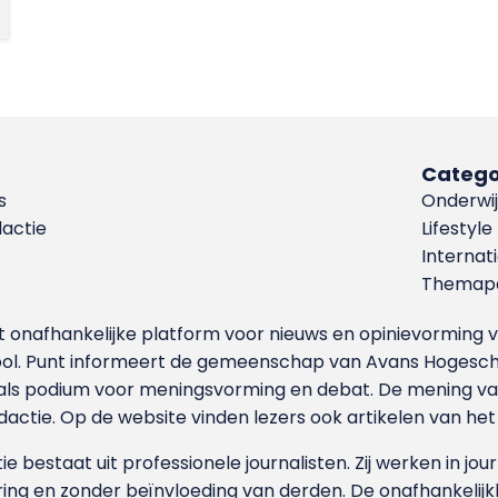
Catego
s
Onderwij
dactie
Lifestyle
Internat
Themapa
et onafhankelijke platform voor nieuws en opinievormin
ool. Punt informeert de gemeenschap van Avans Hogesch
als podium voor meningsvorming en debat. De mening van 
dactie. Op de website vinden lezers ook artikelen van he
e bestaat uit professionele journalisten. Zij werken in jour
ing en zonder beïnvloeding van derden. De onafhankelijk