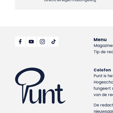
Utrecht wil eigen mailomgeving
Menu
Magazine
Tip de re
Colofon
Punt is h
Hoge­sch
fungeert 
van de re
De redacti
nieuwsgar