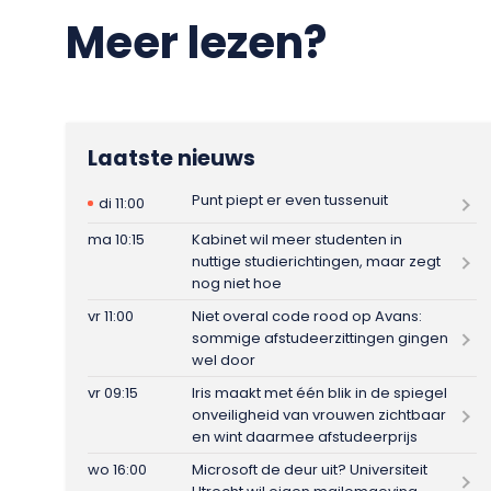
Meer lezen?
Laatste nieuws
Punt piept er even tussenuit
di 11:00
ma 10:15
Kabinet wil meer studenten in
nuttige studierichtingen, maar zegt
nog niet hoe
vr 11:00
Niet overal code rood op Avans:
sommige afstudeerzittingen gingen
wel door
vr 09:15
Iris maakt met één blik in de spiegel
onveiligheid van vrouwen zichtbaar
en wint daarmee afstudeerprijs
wo 16:00
Microsoft de deur uit? Universiteit