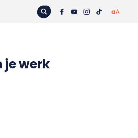
a
A
 je werk