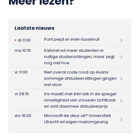
Meer lezen?
Laatste nieuws
Punt piept er even tussenuit
di 11:00
ma 10:15
Kabinet wil meer studenten in
nuttige studierichtingen, maar zegt
nog niet hoe
vr 11:00
Niet overal code rood op Avans:
sommige afstudeerzittingen gingen
wel door
vr 09:15
Iris maakt met één blik in de spiegel
onveiligheid van vrouwen zichtbaar
en wint daarmee afstudeerprijs
wo 16:00
Microsoft de deur uit? Universiteit
Utrecht wil eigen mailomgeving