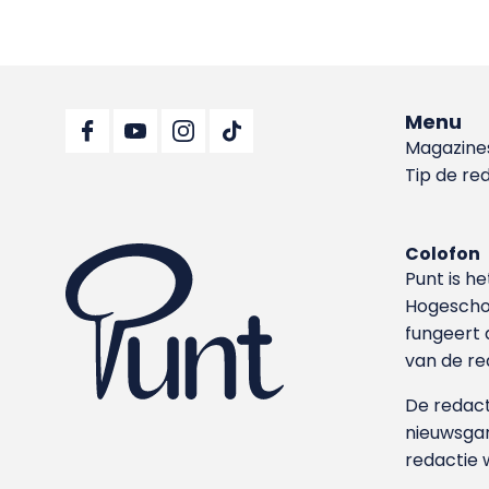
Menu
Magazine
Tip de re
Colofon
Punt is h
Hoge­sch
fungeert 
van de re
De redacti
nieuwsgar
redactie 