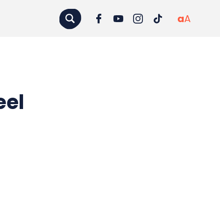
a
A
eel