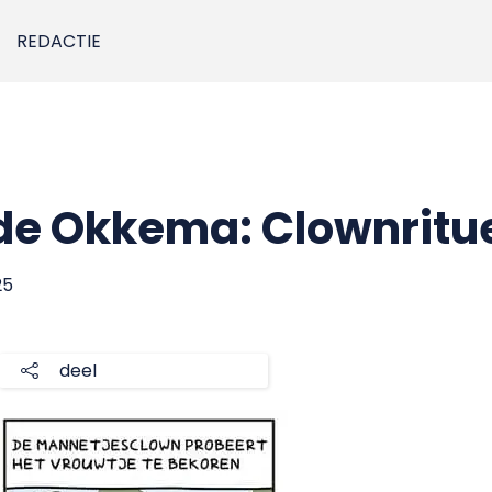
REDACTIE
de Okkema: Clownritu
25
deel