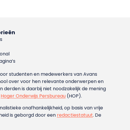
rieën
s
ional
gina’s
g voor studenten en medewerkers van Avans
ool over voor hen relevante onderwerpen en
derden is daarbij niet noodzakelijk de mening
t
Hoger Onderwijs Persbureau
(HOP).
nalistieke onafhankelijkheid, op basis van vrije
heid is geborgd door een
redactiestatuut
. De