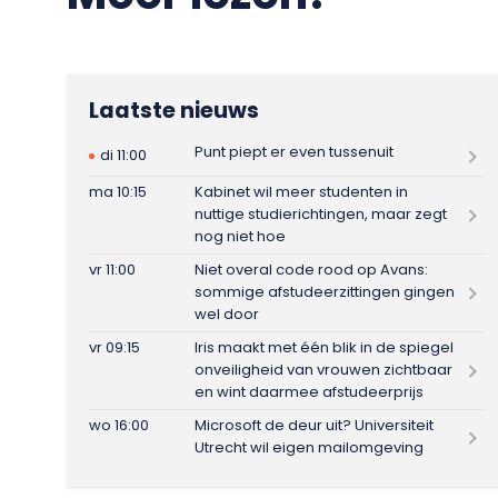
Laatste nieuws
Punt piept er even tussenuit
di 11:00
ma 10:15
Kabinet wil meer studenten in
nuttige studierichtingen, maar zegt
nog niet hoe
vr 11:00
Niet overal code rood op Avans:
sommige afstudeerzittingen gingen
wel door
vr 09:15
Iris maakt met één blik in de spiegel
onveiligheid van vrouwen zichtbaar
en wint daarmee afstudeerprijs
wo 16:00
Microsoft de deur uit? Universiteit
Utrecht wil eigen mailomgeving