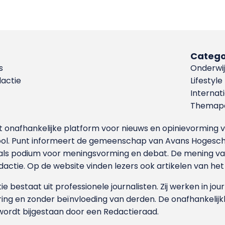
Catego
s
Onderwij
dactie
Lifestyle
Internat
Themapa
et onafhankelijke platform voor nieuws en opinievormin
ool. Punt informeert de gemeenschap van Avans Hogesch
als podium voor meningsvorming en debat. De mening van 
dactie. Op de website vinden lezers ook artikelen van he
e bestaat uit professionele journalisten. Zij werken in jour
ing en zonder beïnvloeding van derden. De onafhankelijk
wordt bijgestaan door een Redactieraad.