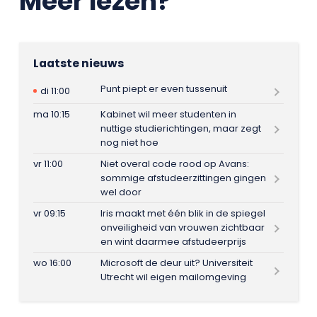
Meer lezen?
Laatste nieuws
Punt piept er even tussenuit
di 11:00
ma 10:15
Kabinet wil meer studenten in
nuttige studierichtingen, maar zegt
nog niet hoe
vr 11:00
Niet overal code rood op Avans:
sommige afstudeerzittingen gingen
wel door
vr 09:15
Iris maakt met één blik in de spiegel
onveiligheid van vrouwen zichtbaar
en wint daarmee afstudeerprijs
wo 16:00
Microsoft de deur uit? Universiteit
Utrecht wil eigen mailomgeving