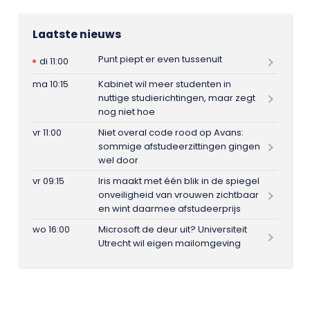
Laatste nieuws
Punt piept er even tussenuit
di 11:00
ma 10:15
Kabinet wil meer studenten in
nuttige studierichtingen, maar zegt
nog niet hoe
vr 11:00
Niet overal code rood op Avans:
sommige afstudeerzittingen gingen
wel door
vr 09:15
Iris maakt met één blik in de spiegel
onveiligheid van vrouwen zichtbaar
en wint daarmee afstudeerprijs
wo 16:00
Microsoft de deur uit? Universiteit
Utrecht wil eigen mailomgeving