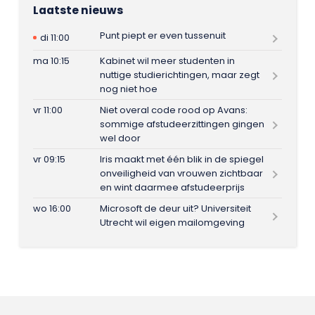
Laatste nieuws
Punt piept er even tussenuit
di 11:00
ma 10:15
Kabinet wil meer studenten in
nuttige studierichtingen, maar zegt
nog niet hoe
vr 11:00
Niet overal code rood op Avans:
sommige afstudeerzittingen gingen
wel door
vr 09:15
Iris maakt met één blik in de spiegel
onveiligheid van vrouwen zichtbaar
en wint daarmee afstudeerprijs
wo 16:00
Microsoft de deur uit? Universiteit
Utrecht wil eigen mailomgeving