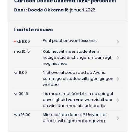
Cartoon Doede Okkema: IKEA-personeel
Door: Doede Okkema
16 januari 2026
Laatste nieuws
Punt piept er even tussenuit
di 11:00
ma 10:15
Kabinet wil meer studenten in
nuttige studierichtingen, maar zegt
nog niet hoe
vr 11:00
Niet overal code rood op Avans:
sommige afstudeerzittingen gingen
wel door
vr 09:15
Iris maakt met één blik in de spiegel
onveiligheid van vrouwen zichtbaar
en wint daarmee afstudeerprijs
wo 16:00
Microsoft de deur uit? Universiteit
Utrecht wil eigen mailomgeving