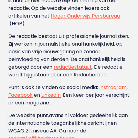
is daarbij niet noodzakelijk de mening van de
redactie. Op de website vinden lezers ook
artikelen van het
Hoger Onderwijs Persbureau
(HOP).
De redactie bestaat uit professionele journalisten.
Zij werken in journalistieke onafhankelijkheid, op
basis van vrije nieuwsgaring en zonder
beïnvloeding van derden. De onafhankelijkheid is
geborgd door een
redactiestatuut
. De redactie
wordt bijgestaan door een Redactieraad.
Punt is ook te vinden op social media:
Instragram
,
Facebook
en
LinkedIn
. Een keer per jaar verschijnt
er een magazine.
De website punt.avans.nl voldoet gedeeltelijk aan
de internationale toegankelijkheidsrichtlijnen
WCAG 2.1, niveau AA. Ga naar de