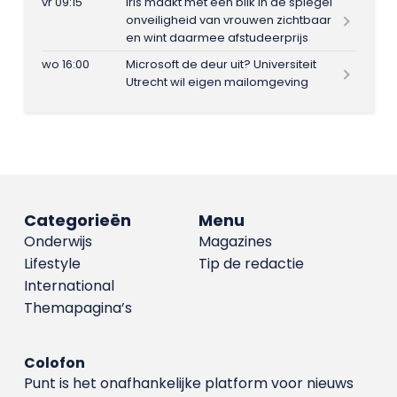
vr 09:15
Iris maakt met één blik in de spiegel
onveiligheid van vrouwen zichtbaar
en wint daarmee afstudeerprijs
wo 16:00
Microsoft de deur uit? Universiteit
Utrecht wil eigen mailomgeving
Categorieën
Menu
Onderwijs
Magazines
Lifestyle
Tip de redactie
International
Themapagina’s
Colofon
Punt is het onafhankelijke platform voor nieuws