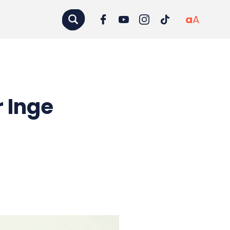
a
A
 Inge