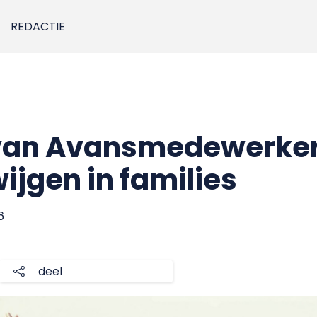
REDACTIE
van Avansmedewerker
ijgen in families
6
deel