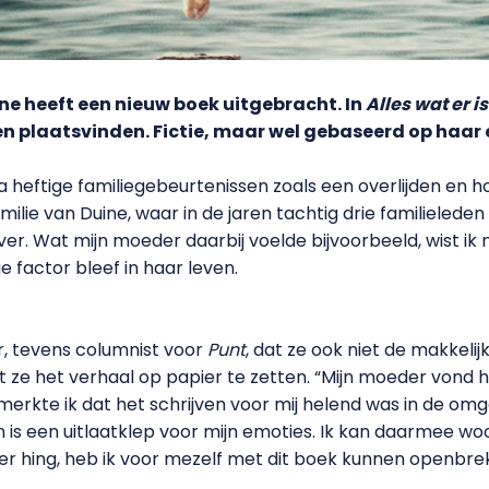
 heeft een nieuw boek uitgebracht. In
Alles wat er is
en plaatsvinden. Fictie, maar wel gebaseerd op haar 
a heftige familiegebeurtenissen zoals een overlijden en 
ilie van Duine, waar in de jaren tachtig drie familieleden 
er. Wat mijn moeder daarbij voelde bijvoorbeeld, wist ik ni
 factor bleef in haar leven.
, tevens columnist voor
Punt
, dat ze ook niet de makkelij
ze het verhaal op papier te zetten. “Mijn moeder vond het
 merkte ik dat het schrijven voor mij helend was in de o
ven is een uitlaatklep voor mijn emoties. Ik kan daarmee 
e er hing, heb ik voor mezelf met dit boek kunnen openbreken