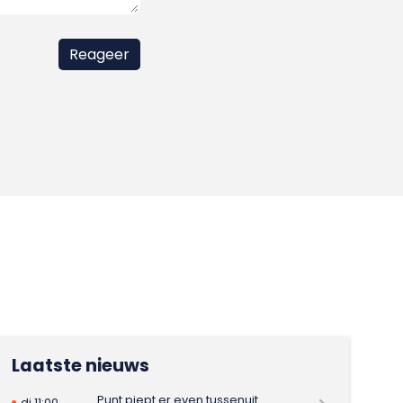
Laatste nieuws
Punt piept er even tussenuit
di 11:00