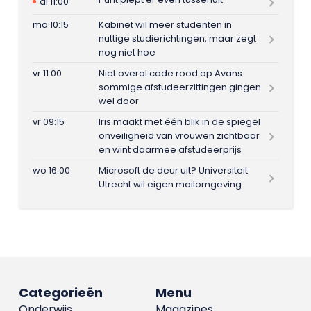
di 11:00
ma 10:15
Kabinet wil meer studenten in
nuttige studierichtingen, maar zegt
nog niet hoe
vr 11:00
Niet overal code rood op Avans:
sommige afstudeerzittingen gingen
wel door
vr 09:15
Iris maakt met één blik in de spiegel
onveiligheid van vrouwen zichtbaar
en wint daarmee afstudeerprijs
wo 16:00
Microsoft de deur uit? Universiteit
Utrecht wil eigen mailomgeving
Categorieën
Menu
Onderwijs
Magazines