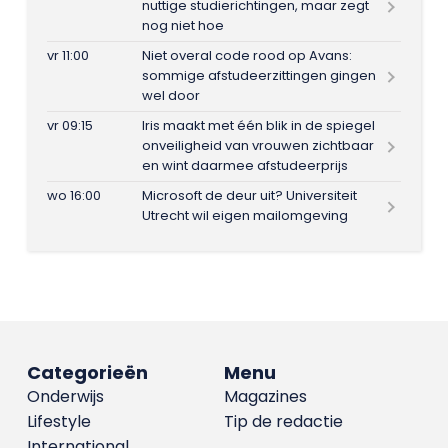
nuttige studierichtingen, maar zegt
nog niet hoe
vr 11:00
Niet overal code rood op Avans:
sommige afstudeerzittingen gingen
wel door
vr 09:15
Iris maakt met één blik in de spiegel
onveiligheid van vrouwen zichtbaar
en wint daarmee afstudeerprijs
wo 16:00
Microsoft de deur uit? Universiteit
Utrecht wil eigen mailomgeving
Categorieën
Menu
Onderwijs
Magazines
Lifestyle
Tip de redactie
International