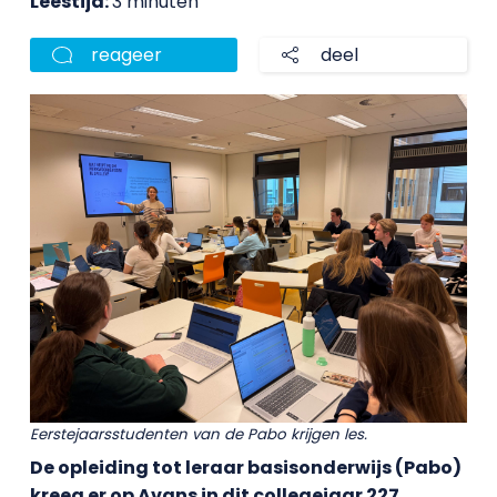
Leestijd:
3 minuten
reageer
deel
Eerstejaarsstudenten van de Pabo krijgen les.
De opleiding tot leraar basisonderwijs (Pabo)
kreeg er op Avans in dit collegejaar 227