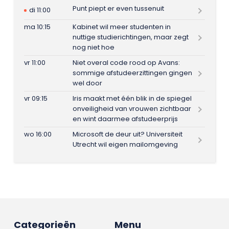
Punt piept er even tussenuit
di 11:00
ma 10:15
Kabinet wil meer studenten in
nuttige studierichtingen, maar zegt
nog niet hoe
vr 11:00
Niet overal code rood op Avans:
sommige afstudeerzittingen gingen
wel door
vr 09:15
Iris maakt met één blik in de spiegel
onveiligheid van vrouwen zichtbaar
en wint daarmee afstudeerprijs
wo 16:00
Microsoft de deur uit? Universiteit
Utrecht wil eigen mailomgeving
Categorieën
Menu