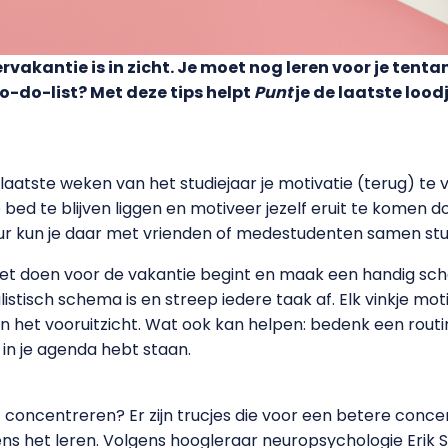
rvakantie is in zicht. Je moet nog leren voor je tent
to-do-list? Met deze tips helpt
Punt
je de laatste loo
 laatste weken van het studiejaar je motivatie (terug) te 
je bed te blijven liggen en motiveer jezelf eruit te komen 
deur kun je daar met vrienden of medestudenten samen st
oet doen voor de vakantie begint en maak een handig sc
istisch schema is en streep iedere taak af. Elk vinkje mot
in het vooruitzicht. Wat ook kan helpen: bedenk een routi
 in je agenda hebt staan.
concentreren? Er zijn trucjes die voor een betere concen
dens het leren. Volgens hoogleraar neuropsychologie Erik 