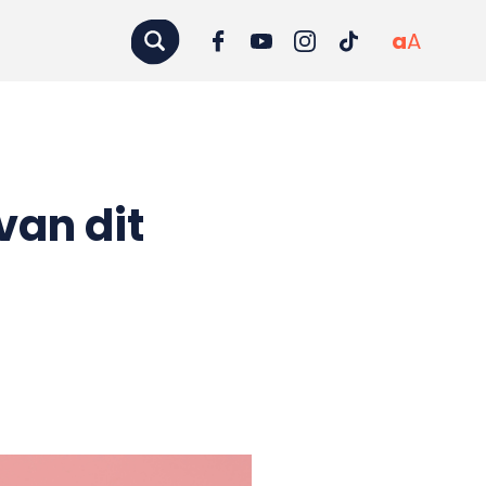
a
A
van dit