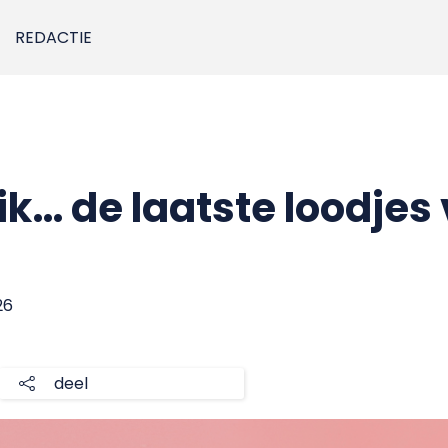
REDACTIE
ik… de laatste loodjes 
26
deel