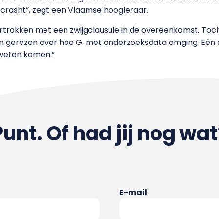
ecrasht”, zegt een Vlaamse hoogleraar.
ij vertrokken met een zwijgclausule in de overeenkomst. T
jn gerezen over hoe G. met onderzoeksdata omging. Eén
e weten komen.”
Punt. Of had jij nog wat
E-mail