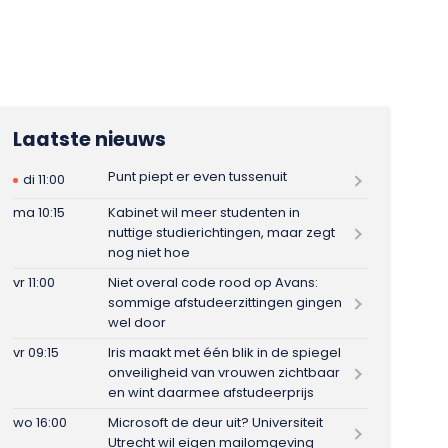
Laatste nieuws
Punt piept er even tussenuit
di 11:00
ma 10:15
Kabinet wil meer studenten in
nuttige studierichtingen, maar zegt
nog niet hoe
vr 11:00
Niet overal code rood op Avans:
sommige afstudeerzittingen gingen
wel door
vr 09:15
Iris maakt met één blik in de spiegel
onveiligheid van vrouwen zichtbaar
en wint daarmee afstudeerprijs
wo 16:00
Microsoft de deur uit? Universiteit
Utrecht wil eigen mailomgeving