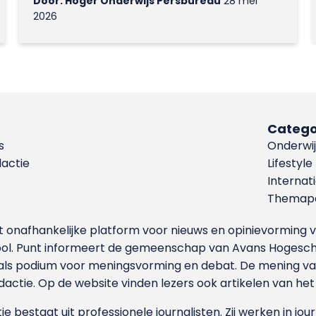
Door: Hoger Onderwijs Persbureau
28 mei
2026
Catego
s
Onderwij
dactie
Lifestyle
Internat
Themapa
et onafhankelijke platform voor nieuws en opinievormin
ool. Punt informeert de gemeenschap van Avans Hogesch
als podium voor meningsvorming en debat. De mening van 
dactie. Op de website vinden lezers ook artikelen van he
e bestaat uit professionele journalisten. Zij werken in jour