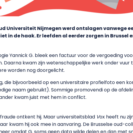
d Universiteit Nijmegen werd ontslagen vanwege een 
et in de haak. Er leefden al eerder zorgen in Brussel e
ogie Yannick G. bleek een factuur voor de vergoeding v
 Daarna kwam zijn wetenschappelijke werk onder vuur te l
ere worden nog doorgelicht.
g, die bijvoorbeeld op een universitaire profielfoto een 
olledige naam gebruikt). Sommige promovendi op de afdel
 ander kwam juist met hem in conflict.
aude ontkent hij. Maar universiteitsblad
V
ox heeft nu zij
r kwam hij ook mee in aanvaring. De Brusselse oud-col
er omdat G. soms geen data wilde delen en dan met sm