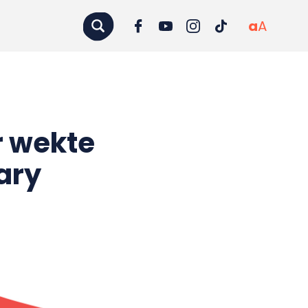
a
A
r wekte
gary