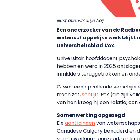
Illustratie: Elmarye Aaij
Een onderzoeker van de Radbou
wetenschappelijke werk blijkt ni
universiteitsblad
V
ox.
Universitair hoofddocent psychol
hebben en werd in 2025 ontslagen.
inmiddels teruggetrokken en and
G. was een opvallende verschijnin
troon zat,
schrijft
V
ox (die zijn v
van hen kreeg hij een relatie; een
Samenwerking opgezegd
De
aantijgingen
van wetenschapsfr
Canadese Calgary benaderd en daa
samenwerking opgezegd, onder me