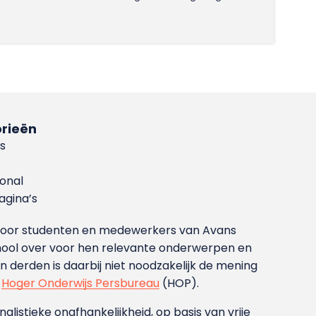
rieën
s
ional
gina’s
g voor studenten en medewerkers van Avans
ool over voor hen relevante onderwerpen en
derden is daarbij niet noodzakelijk de mening
t
Hoger Onderwijs Persbureau
(HOP).
nalistieke onafhankelijkheid, op basis van vrije