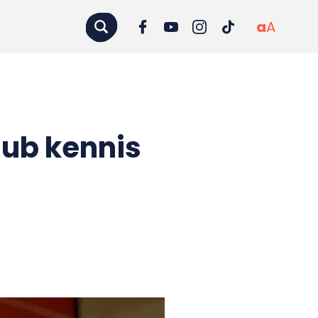
a
A
lub kennis