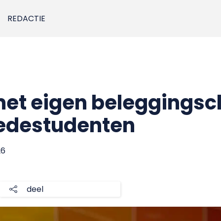
REDACTIE
 met eigen beleggingsc
edestudenten
26
deel