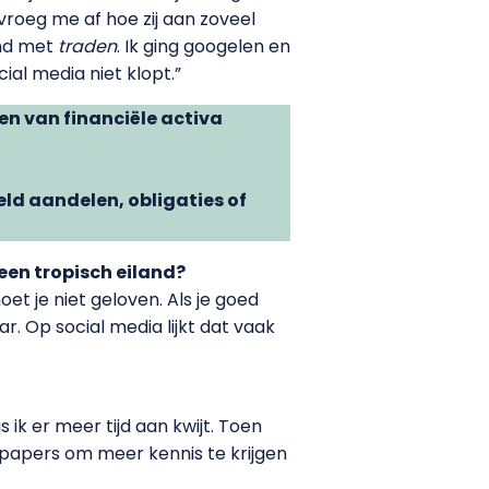
vroeg me af hoe zij aan zoveel
end met
traden
. Ik ging googelen en
ial media niet klopt.”
en van financiële activa
eld aandelen, obligaties of
 een tropisch eiland?
et je niet geloven. Als je goed
ar. Op social media lijkt dat vaak
ik er meer tijd aan kwijt. Toen
h papers om meer kennis te krijgen