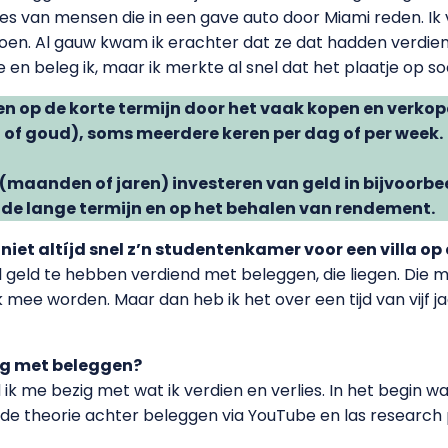
es van mensen die in een gave auto door Miami reden. Ik 
en. Al gauw kwam ik erachter dat ze dat hadden verdi
 en beleg ik, maar ik merkte al snel dat het plaatje op soc
n op de korte termijn door het vaak kopen en verkop
 of goud), soms meerdere keren per dag of per week.
 (maanden of jaren) investeren van geld in bijvoorbe
 de lange termijn en op het behalen van rendement.
 niet altíjd snel z’n studentenkamer voor een villa op
 geld te hebben verdiend met beleggen, die liegen. Die mo
jk mee worden. Maar dan heb ik het over een tijd van vijf ja
zig met beleggen?
 me bezig met wat ik verdien en verlies. In het begin was 
ver de theorie achter beleggen via YouTube en las researc