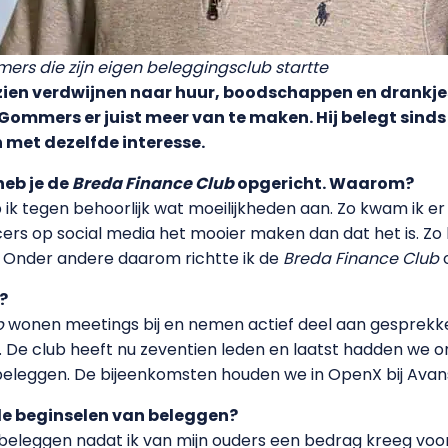
ers die zijn eigen beleggingsclub startte
ien verdwijnen naar huur, boodschappen en drankjes
Gommers er juist meer van te maken. Hij belegt sinds 
 met dezelfde interesse.
heb je de
Breda Finance Club
opgericht. Waarom?
 ik tegen behoorlijk wat moeilijkheden aan. Zo kwam ik er
ers op social media het mooier maken dan dat het is. Zo lijk
l. Onder andere daarom richtte ik de
Breda Finance Club
t?
b
wonen meetings bij en nemen actief deel aan gesprekke
. De club heeft nu zeventien leden en laatst hadden we o
beleggen. De bijeenkomsten houden we in OpenX bij Avans
n de beginselen van beleggen?
beleggen nadat ik van mijn ouders een bedrag kreeg voor 