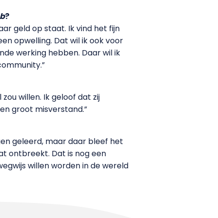
ub
?
geld op staat. Ik vind het fijn
n opwelling. Dat wil ik ook voor
nde werking hebben. Daar wil ik
community.”
ou willen. Ik geloof dat zij
een groot misverstand.”
gen geleerd, maar daar bleef het
at ontbreekt. Dat is nog een
egwijs willen worden in de wereld