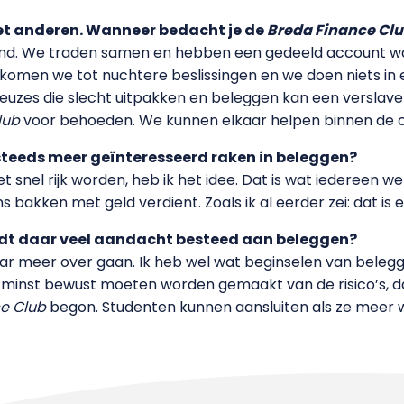
met anderen. Wanneer bedacht je de
Breda Finance Cl
nd. We traden samen en hebben een gedeeld account waar 
men we tot nuchtere beslissingen en we doen niets in ee
euzes die slecht uitpakken en beleggen kan een verslave
lub
voor behoeden. We kunnen elkaar helpen binnen de 
teeds meer geïnteresseerd raken in beleggen?
snel rijk worden, heb ik het idee. Dat is wat iedereen wel z
 bakken met geld verdient. Zoals ik al eerder zei: dat is 
rdt daar veel aandacht besteed aan beleggen?
aar meer over gaan. Ik heb wel wat beginselen van beleg
 z’n minst bewust moeten worden gemaakt van de risico’s, d
ce Club
begon. Studenten kunnen aansluiten als ze meer w