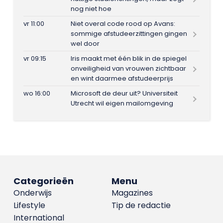
nog niet hoe
vr 11:00
Niet overal code rood op Avans:
sommige afstudeerzittingen gingen
wel door
vr 09:15
Iris maakt met één blik in de spiegel
onveiligheid van vrouwen zichtbaar
en wint daarmee afstudeerprijs
wo 16:00
Microsoft de deur uit? Universiteit
Utrecht wil eigen mailomgeving
Categorieën
Menu
Onderwijs
Magazines
Lifestyle
Tip de redactie
International