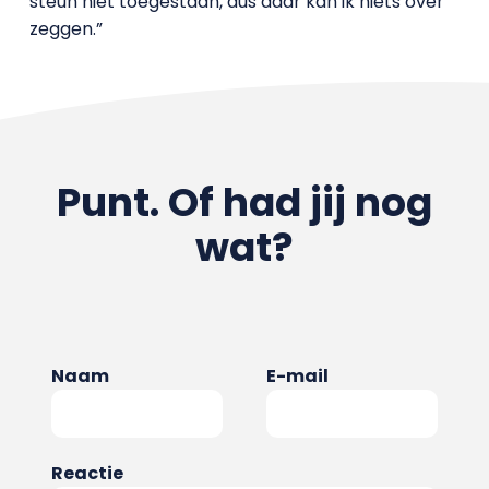
steun niet toegestaan, dus daar kan ik niets over
zeggen.”
Punt. Of had jij nog
wat?
Naam
E-mail
Reactie