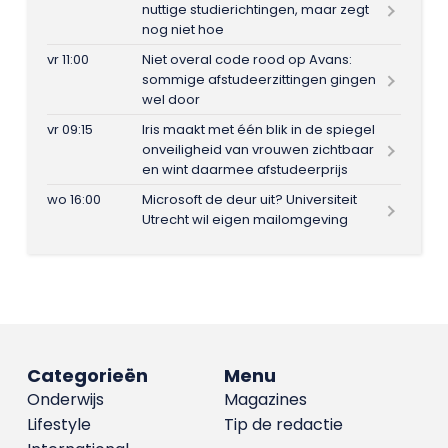
nuttige studierichtingen, maar zegt
nog niet hoe
vr 11:00
Niet overal code rood op Avans:
sommige afstudeerzittingen gingen
wel door
vr 09:15
Iris maakt met één blik in de spiegel
onveiligheid van vrouwen zichtbaar
en wint daarmee afstudeerprijs
wo 16:00
Microsoft de deur uit? Universiteit
Utrecht wil eigen mailomgeving
Categorieën
Menu
Onderwijs
Magazines
Lifestyle
Tip de redactie