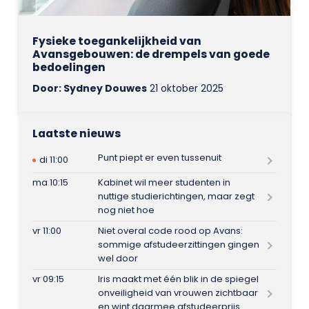
Fysieke toegankelijkheid van
Avansgebouwen: de drempels van goede
bedoelingen
Door: Sydney Douwes
21 oktober 2025
Laatste nieuws
Punt piept er even tussenuit
di 11:00
ma 10:15
Kabinet wil meer studenten in
nuttige studierichtingen, maar zegt
nog niet hoe
vr 11:00
Niet overal code rood op Avans:
sommige afstudeerzittingen gingen
wel door
vr 09:15
Iris maakt met één blik in de spiegel
onveiligheid van vrouwen zichtbaar
en wint daarmee afstudeerprijs