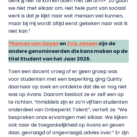
denk jij hier te komen doen met die arm?’ Zo gaan
we niet met elkaar om. Het hele punt van sociaal
werk is dat je kijkt naar wat mensen wel kunnen,
maar bij mij wordt altijd eerst gekeken naar wat ik
niet kan.”
Thomas van Ooyen
en
Cris Jansen
zijn de
andere genomineerden die kans maken op de
titel Student van het Jaar 2026.
Toen een docent vroeg of er geen groep was
voor studenten met een beperking, ging Quinty
daarnaar op zoek en ontdekte dat die er nog niet
was op Avans. Daarom besloot ze er zelf een op
te richten. “Inmiddels zijn er zo’n vijftien studenten
onderdeel van Onbeperkt Talent”, vertelt ze. “We
bespreken onze ervaringen met elkaar. We kijken
ook naar de toegankelijkheid op Avans en geven
daar, gevraagd of ongevraagd, advies over.” Er zijn