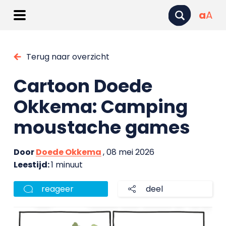
a
A
Terug naar overzicht
Cartoon Doede
Okkema: Camping
moustache games
Door
Doede Okkema
, 08 mei 2026
Leestijd:
1 minuut
reageer
deel