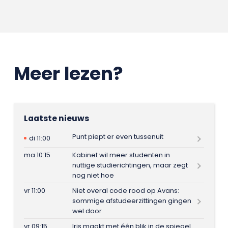
Meer lezen?
Laatste nieuws
Punt piept er even tussenuit
di 11:00
ma 10:15
Kabinet wil meer studenten in
nuttige studierichtingen, maar zegt
nog niet hoe
vr 11:00
Niet overal code rood op Avans:
sommige afstudeerzittingen gingen
wel door
vr 09:15
Iris maakt met één blik in de spiegel