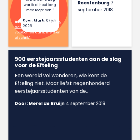
Roestenburg
7
war ik al heel lang
september 2018
mee loopt ook..."
Door: Mark,
07 juli
Reactie op:
Danique doet
2026
aan hekserij: ‘Ik wil
voorkomen dat ik mensen
afschrik’
900 eerstejaarsstudenten aan de slag
voor de Efteling
Een wereld vol wonderen, wie kent de
Efteling niet. Maar liefst negenhonderd
eerstejaarsstudenten van de..
Door: Merel de Bruijn
4 september 2018