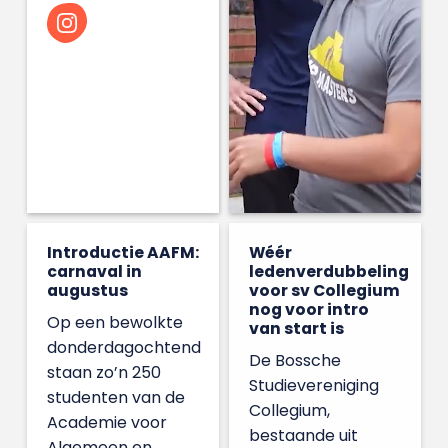
Introductie AAFM:
Wéér
carnaval in
ledenverdubbeling
augustus
voor sv Collegium
nog voor intro
Op een bewolkte
van start is
donderdagochtend
De Bossche
staan zo’n 250
Studievereniging
studenten van de
Collegium,
Academie voor
bestaande uit
Algemeen en