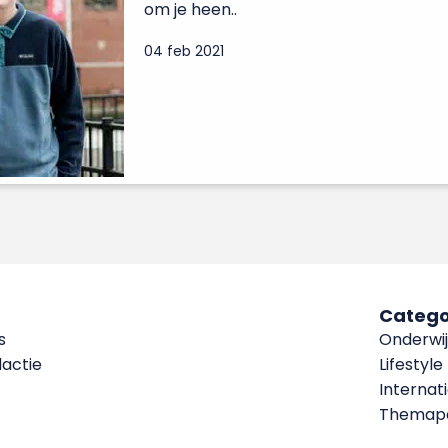
om je heen..
04 feb 2021
Catego
s
Onderwij
dactie
Lifestyle
Internat
Themapa