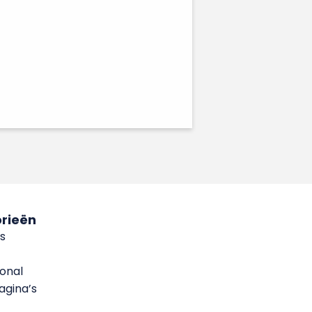
rieën
s
ional
gina’s