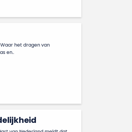
. Waar het dragen van
as en..
elijkheid
Hart van Nederland meldt dat